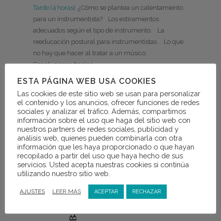
Tarde (4 horas).
¿Cómo se plantea un calentamiento
para un instrumentista? Los estiramientos
adecuados según el tipo de instrumento. La
reeducación postural para instrumentistas. Lo que
no hay que hacer al tratar a un músico.
Conclusiones finales.
ESTA PÁGINA WEB USA COOKIES
Las cookies de este sitio web se usan para personalizar
el contenido y los anuncios, ofrecer funciones de redes
sociales y analizar el tráfico. Además, compartimos
Precios especiales en alojamiento
información sobre el uso que haga del sitio web con
para los alumnos del curso
nuestros partners de redes sociales, publicidad y
contactando telefónicamente con la
análisis web, quienes pueden combinarla con otra
Posada Venta Pilar y el Hotel Condes
información que les haya proporcionado o que hayan
de Buñol.
recopilado a partir del uso que haya hecho de sus
servicios. Usted acepta nuestras cookies si continúa
utilizando nuestro sitio web.
AJUSTES
LEER MÁS
ACEPTAR
RECHAZAR