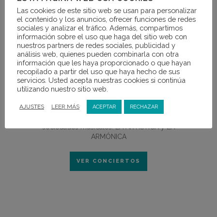
XVI BIENAL DE MÚSICA DE
BUÑOL. SIENTE LA MÚSICA
Las cookies de este sitio web se usan para personalizar
el contenido y los anuncios, ofrecer funciones de redes
DEL 18 DE JUNIO AL 12 DE AGOSTO DE 2022
sociales y analizar el tráfico. Además, compartimos
La Bienal de Música de Buñol es un espacio
información sobre el uso que haga del sitio web con
para SENTIR LA MÚSICA, para vivirla y
nuestros partners de redes sociales, publicidad y
análisis web, quienes pueden combinarla con otra
disfrutarla
información que les haya proporcionado o que hayan
Con una programación para SENTIR una
recopilado a partir del uso que haya hecho de sus
amplia variedad de estilos: barroco,
servicios. Usted acepta nuestras cookies si continúa
clásica, jazz, blues, folk, rock…
utilizando nuestro sitio web.
Y, por supuesto, con la participación de
AJUSTES
LEER MÁS
ACEPTAR
RECHAZAR
algunas de las más prestigiosas bandas
sinfónicas, que se sumarán a nuestras dos
sociedades musicales: LA ARTÍSTICA y LA
ARMÓNICA
VER CONCIERTOS