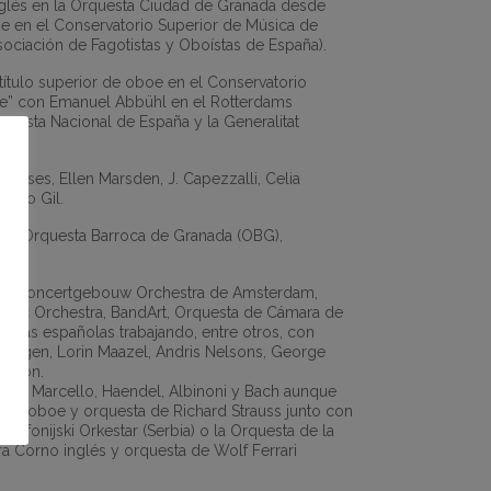
nglés en la Orquesta Ciudad de Granada desde
e en el Conservatorio Superior de Música de
ociación de Fagotistas y Oboístas de España).
título superior de oboe en el Conservatorio
me” con Emanuel Abbühl en el Rotterdams
uesta Nacional de España y la Generalitat
ncses, Ellen Marsden, J. Capezzalli, Celia
elio Gil.
ia, Orquesta Barroca de Granada (OBG),
yal Concertgebouw Orchestra de Amsterdam,
monic Orchestra, BandArt, Orquesta de Cámara de
estas españolas trabajando, entre otros, con
rüggen, Lorin Maazel, Andris Nelsons, George
arcon.
aldi, Marcello, Haendel, Albinoni y Bach aunque
para oboe y orquesta de Richard Strauss junto con
imfonijski Orkestar (Serbia) o la Orquesta de la
ra Corno inglés y orquesta de Wolf Ferrari