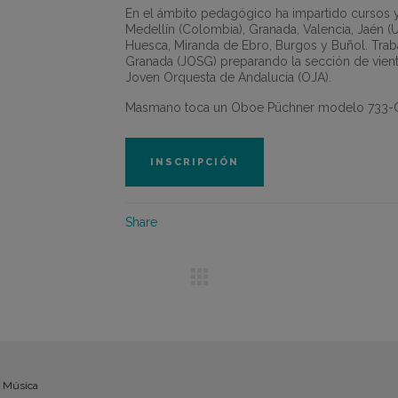
En el ámbito pedagógico ha impartido cursos y
Medellín (Colombia), Granada, Valencia, Jaén (U
Huesca, Miranda de Ebro, Burgos y Buñol. Trab
Granada (JOSG) preparando la sección de vient
Joven Orquesta de Andalucía (OJA).
Masmano toca un Oboe Püchner modelo 733-
INSCRIPCIÓN
Share
a Música