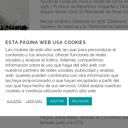
Ayuda de solista de oboe y Solista de corno i
1996 y Profesor de Repertorio Orquestal y Obo
Aragón desde 2009. Es Presidente de Afoes (As
Nacido en Buñol (Valencia) en 1976. Obtiene el 
Superior de Valencia y el “Performance Diplo
Conservatorium gracias a becas de la Joven Orq
Valenciana.
ESTA PÁGINA WEB USA COOKIES
Ha seguido consejos de Douglas Boyd, Lajos Le
Las cookies de este sitio web se usan para personalizar el
Nichklin, Eduardo Martinez, Montse López y Rog
contenido y los anuncios, ofrecer funciones de redes
sociales y analizar el tráfico. Además, compartimos
Es miembro fundador de Taller Barroco Hemiol
información sobre el uso que haga del sitio web con
Ensemble Al-Andalus y Ensemble Nayb.
nuestros partners de redes sociales, publicidad y análisis
web, quienes pueden combinarla con otra información que
En el Ámbito orquestal ha colaborado con Ro
les haya proporcionado o que hayan recopilado a partir del
Qatar Philiarmonic Orchestra, Malaysian Philar
uso que haya hecho de sus servicios. Usted acepta nuestras
la Comunidad Europea y gran parte de las orqu
cookies si continúa utilizando nuestro sitio web.
Mariss Jansons, Christopher Hogwood, Frans B
Benjamin, Josep Pons, Fabio Biondi y Andrea M
AJUSTES
LEER MÁS
ACEPTAR
RECHAZAR
Como solista ha interpretado conciertos de Viv
cabe destacar su interpretación del Concierto 
la Orquesta Ciudad de Granada, la Vojvođanski S
Magna Grecia (Italia). También el Concertino pa
también junto a la OCG.