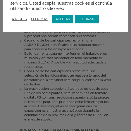
servicios. Usted acepta nuestras cookies si continúa
Los participantes deberán ACREDITARSE, de manera
utilizando nuestro sitio web.
gratuita, completando el FORMULARIO que aparece
en esta sección.
Podrán participar un MÁXIMO DE 10 PERSONAS.
AJUSTES
LEER MÁS
ACEPTAR
RECHAZAR
Con el fin de evitar una excesiva afluencia de
participantes, a cada uno de los participantes se le
asignará unos ACTOS DETERMINADOS cuyos ensayos
y preparativos podrán captar con sus cámaras.
Cada uno de los participantes recibirán una
ACREDITACIÓN identificativa que deberán mostrar
para acceder a los ensayos asignados.
Es fundamental para no interferir en el trabajo de los
músicos y artistas mantener en todo momento el
máximo SILENCIO posible y una actitud adecuada y
respetuosa.
Cada uno de los participantes presentará una
selección de las fotografías que realice a lo largo del
desarrollo de la actividad para ser publicadas en la web
del festival.
La organización seleccionará 20 trabajos, dos de cada
uno de los participantes, para imprimirlos en formato
digital JPG con una resolución superior a 1024 píxeles
el lado más pequeño, pudiendo estar firmadas por los
autores. Estas fotografías se recogerán en una
exposición para mostrarlas al público durante la
celebración de la próxima Feria y fiestas de Buñol, en
el mes de agosto.
ADEMÁS, COMO AGRADECIMIENTO POR