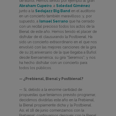
de Buñol. Hemos tenido por ejemplo al gran
Abraham Cupeiro
, a
Soledad Giménez
junto a la
Sedajazz Big Band
en el auditorio
en un concierto también maravilloso; y, por
supuesto, a
Ismael Serrano
que ha cerrado
con un recital precioso todos los actos de la
Bienal de este año. Hemos tenido el placer de
disfrutar de él clausurando la Postbienal. Ha
sido un concierto extraordinario en el que nos
envolvió con las mejores canciones de la gira
de su 25 aniversario de la que llegaba a Buñol
desde Iberoamérica, su gira “Seremos”; y nos
ha hecho disfrutar con un concierto para
todos los públicos.
— ¿Prebienal, Bienal y Postbienal?
— Sí, debido a la enorme cantidad de
propuestas que teníamos previsto programar,
decidimos dividirlas este año en la Prebienal,
la Bienal propiamente dicha y la Postbienal.
Así, el 18 de junio comenzamos con la
Prebienal; continuamos después con la Bienal