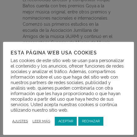
Baños cuenta con tres premios Goya a la
mejor música original, entre otros premios y
nominaciones nacionales e internacionales.
Comenzó sus primeros estudios en la
escuela de la Asociación Jumillana de
Amigos de la música (AJAM) y continuó en el
conservatorio Superior de Música de Murcia
donde finalizó el grado elemental en la
ESTA PÁGINA WEB USA COOKIES
especialidad de saxofón con las máximas
Las cookies de este sitio web se usan para personalizar
calificaciones. En 1986 se trasladó a Madrid,
el contenido y los anuncios, ofrecer funciones de redes
donde accedió al Real Conservatorio Superior
sociales y analizar el tráfico. Además, compartimos
de Música, lugar en el que continuó sus
información sobre el uso que haga del sitio web con
estudios musicales y consiguió las
nuestros partners de redes sociales, publicidad y
titulaciones de grado superior de Saxofón,
análisis web, quienes pueden combinarla con otra
Piano, Armonía, Contrapunto, Composición e
información que les haya proporcionado o que hayan
Instrumentación y Dirección de Orquesta. En
recopilado a partir del uso que haya hecho de sus
1993 fue becado por el Ministerio de Cultura
servicios. Usted acepta nuestras cookies si continúa
utilizando nuestro sitio web.
para estudiar en la prestigiosa Berklee
College of Music de Boston (EE.UU.) donde
AJUSTES
LEER MÁS
ACEPTAR
RECHAZAR
inclinó su carrera hacia la música para el cine
y el jazz.