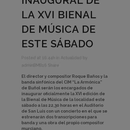
INAUGURAL DE
LA XVI BIENAL
DE MÚSICA DE
ESTE SÁBADO
Posted at 16:44h
in
Actualidad
by
adminBMB16
Share
El director y compositor Roque Baños y la
banda sinfónica del CIM “La Armónica”
de Buñol serán los encargados de
inaugurar oficialmente la
XVI
edición de
la Bienal de M
ú
sica de
la localidad
e
ste
sábado a las 22,30 horas en el Auditorio
de San Luis con un concierto en el que se
estrenarán dos transcripciones para
banda y una obra del propio compositor
murciano.