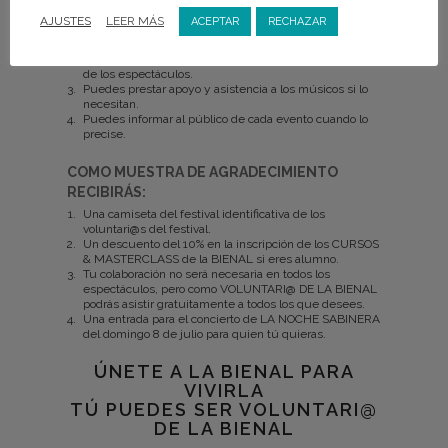
¿QUÉ PUEDES APORTAR TÚ A LA BIENAL?
AJUSTES
LEER MÁS
ACEPTAR
RECHAZAR
Puedes ayudar en los preparativos y organización de
cada uno de los actos que se desarrollen.
Puedes colaborar en el control de accesos y taquillas
de los espectáculos.
Puedes prestar apoyo y asistencia a los músicos si lo
necesitan.
Puedes informar al público de cada evento cuando lo
precise.
COMO MUESTRA DE AGRADECIMIENTO
RECIBIRÁS:
Una camiseta del festival identificativa de los
voluntari@s del festival.
Un descuento del 10% en la inscripción de los CURSOS
& MASTERCLASS de la BIENAL si eres alumno.
Tu colaboración no será necesaria en todos los
espectáculos, pero como VOLUNTARI@ DE LA BIENAL
podrás asistir gratuitamente a todos los que desees.
Una entrada para el concierto de LA NOCHE SABINERA
del domingo 8 de julio para quien tú quieras.
ÚNETE A LA BIENAL PARA
VIVIRLA
TÚ PUEDES SER VOLUNTARI@
DE LA BIENAL