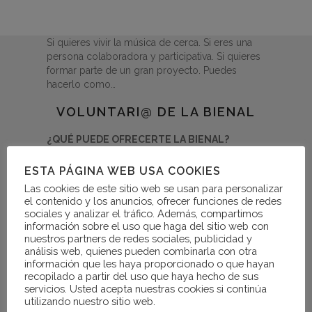
Si quieres vivir la música de cerca. Si eres una
persona colaboradora y participativa. Si quieres
formar parte de un gran proyecto. Puedes
hacerlo como…
VOLUNTARI@ DE LA BIENAL
¿QUÉ PUEDE OFRECERTE LA BIENAL?
Asistirás a conciertos, actuaciones y actividades pero
de una manera diferente: serás parte de ellos.
ESTA PÁGINA WEB USA COOKIES
Podrás conocer la organización de cada uno de los
eventos desde dentro, con un punto de vista
Las cookies de este sitio web se usan para personalizar
privilegiado.
el contenido y los anuncios, ofrecer funciones de redes
Disfrutarás de los preparativos y los ensayos de los
sociales y analizar el tráfico. Además, compartimos
conciertos, pudiendo conocer una labor fundamental
información sobre el uso que haga del sitio web con
de todo músico muchas veces desconocida por el
nuestros partners de redes sociales, publicidad y
público.
Tendrás la oportunidad de conocer a músicos y artistas
análisis web, quienes pueden combinarla con otra
de una manera más próxima y cercana.
información que les haya proporcionado o que hayan
Colaborarás con un festival que tiene como principal
recopilado a partir del uso que haya hecho de sus
objetivo poner la cultura al alcance de todos, con lo que
servicios. Usted acepta nuestras cookies si continúa
podrás ayudar a mejorar tu entorno social más cercano.
utilizando nuestro sitio web.