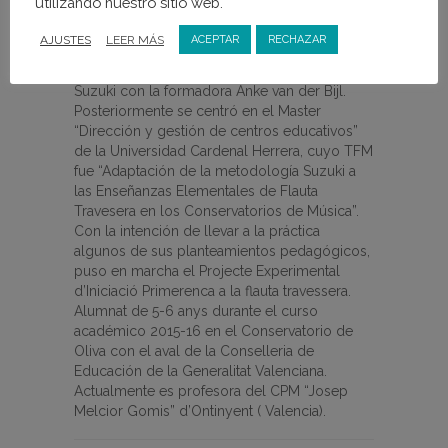
utilizando nuestro sitio web.
En 2012 decidió ampliar su formación
pedagógica a través de los estudios del
AJUSTES
LEER MÁS
ACEPTAR
RECHAZAR
Primer Nivel de la European Suzuki
Association, que conducen a ser profesora
Suzuki con la formadora Anke van der Bijl.
Posteriormente se centró en el Master
“Dirección y gestión de centros educativos”
de la Universidad Cardenal Herrera, cuyo TFM
fue “Adaptación de la metodología Suzuki a
las Enseñanzas Elementales de Flauta
Travesera en los Conservatorios de Música”.
Con la intención de llevar a la práctica
algunos de sus planteamientos pedagógicos,
puso en marcha el Projecte Experimental
d’Iniciació Primerenca a la flauta travessera.
Alumnat de 5-6 anys durante el curso
académico 2015-16 en el Conservatorio de
Oliva con el aval de la Conselleria de
Educación de la Generalitat Valenciana.
Actualmente es profesora del CPM “Josep
Melcior Gomis” d’Ontinyent ( Valencia).