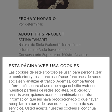
FECHA Y HORARIO
Por determinar.
ABOUT THIS PROJECT
FÀTIMA TAMARIT
Natural de Riola (Valencia), terminó sus
estudios de flauta travesera en el
Conservatorio Superior de Música “Joaquín
Rodrigo” de Valencia con los profesores José
Mª Sáez Ferriz y Mª Dolores Tomás. Obtuvo
ESTA PÁGINA WEB USA COOKIES
el “Premio Extraordinario de Grado Superior” i
Las cookies de este sitio web se usan para personalizar
realizó cursos de perfeccionamiento con
el contenido y los anuncios, ofrecer funciones de redes
Magdalena Martínez, Vicenç Prats, J.C. Gerard
sociales y analizar el tráfico. Además, compartimos
o B. Fromanger entre otros.
información sobre el uso que haga del sitio web con
Desde el año 2002 es funcionaria por
nuestros partners de redes sociales, publicidad y
análisis web, quienes pueden combinarla con otra
oposición del “Cuerpo de profesores de
información que les haya proporcionado o que hayan
música y Artes escénicas”. Ha desarrollado su
recopilado a partir del uso que haya hecho de sus
función docente en los Conservatorios
servicios. Usted acepta nuestras cookies si continúa
Profesionales de Eivissa, Oliva y Carcaixent.