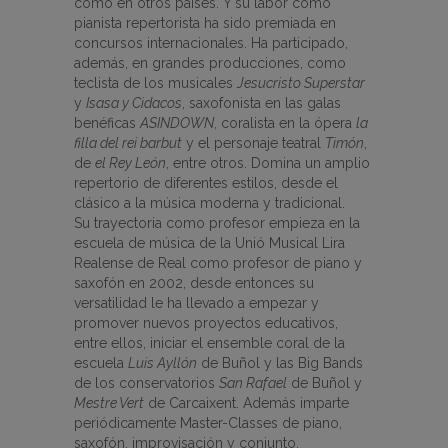
como en otros países. Y su labor como
pianista repertorista ha sido premiada en
concursos internacionales. Ha participado,
además, en grandes producciones, como
teclista de los musicales
Jesucristo Superstar
y
Isasa y Cidacos
, saxofonista en las galas
benéficas
ASINDOWN
, coralista en la ópera
la
filla del rei barbut
y el personaje teatral
Timón
,
de
el Rey León
, entre otros. Domina un amplio
repertorio de diferentes estilos, desde el
clásico a la música moderna y tradicional.
Su trayectoria como profesor empieza en la
escuela de música de la Unió Musical Lira
Realense de Real como profesor de piano y
saxofón en 2002, desde entonces su
versatilidad le ha llevado a empezar y
promover nuevos proyectos educativos,
entre ellos, iniciar el ensemble coral de la
escuela
Luis Ayllón
de Buñol y las Big Bands
de los conservatorios
San Rafael
de Buñol y
Mestre Vert
de Carcaixent. Además imparte
periódicamente Master-Classes de piano,
saxofón, improvisación y conjunto.