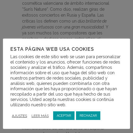
cosmética valenciana de ámbito internacional
“Sun’s Nature”. Como dúo, realizan giras de
exitosos conciertos en Rusia y España. Las
críticas los definen como un
dúo brillante de
jóvenes virtuosos
con una
gran musicalidad
. Y
ya son muchos los compositores que les
escriben y dedican piezas, entre ellos, el
valenciano Teo Aparicio-Barberan, la
ESTA PÁGINA WEB USA COOKIES
compositora armenia Elena Machavariani o los
Las cookies de este sitio web se usan para personalizar
compositores rusos Dmitri Ryabtsev y
el contenido y los anuncios, ofrecer funciones de redes
Guenadiy Chernov. Con Polina ha conseguido
sociales y analizar el tráfico. Además, compartimos
recientemente el premio al mejor proyecto
información sobre el uso que haga del sitio web con
de todo el ámbito cultural otorgado por el
nuestros partners de redes sociales, publicidad y
Gobierno de Moscú (Rusia) y el 1er Premio en
análisis web, quienes pueden combinarla con otra
el Concurso Internacional de Música “Noche
información que les haya proporcionado o que hayan
en Madrid” celebrado en la capital española.
recopilado a partir del uso que haya hecho de sus
Como músico intérprete, ha actuado como
servicios. Usted acepta nuestras cookies si continúa
solista en las principales salas de la
utilizando nuestro sitio web.
Comunidad Valenciana, acompañado por
AJUSTES
LEER MÁS
bandas y orquestas de referencia mundial.
ACEPTAR
RECHAZAR
Asimismo, ha participado en festivales
internacionales de cámara tanto en España