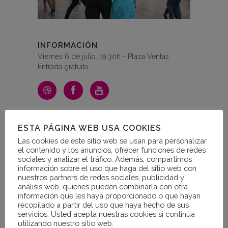
INFORMACIÓN
Viernes 6 de julio. 19'30h - Plaza Ventas
Entrada gratuita
ABOUT THIS PROJECT
ESTA PÁGINA WEB USA COOKIES
Las cookies de este sitio web se usan para personalizar
el contenido y los anuncios, ofrecer funciones de redes
sociales y analizar el tráfico. Además, compartimos
información sobre el uso que haga del sitio web con
nuestros partners de redes sociales, publicidad y
análisis web, quienes pueden combinarla con otra
Una tarde para pasarlo bien y divertirse.
información que les haya proporcionado o que hayan
Una clase de baile participativa para disfrutar
recopilado a partir del uso que haya hecho de sus
del swing y el jazz sin parar de moverse. Para
servicios. Usted acepta nuestras cookies si continúa
todas las personas, para todas las edades.
utilizando nuestro sitio web.