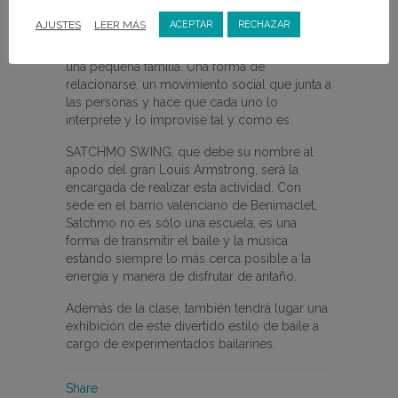
El LINDY HOP es más que un baile, es una
AJUSTES
LEER MÁS
ACEPTAR
RECHAZAR
comunidad creada por personas disfrutando
de la vida y del momento y que acaba siendo
una pequeña familia. Una forma de
relacionarse, un movimiento social que junta a
las personas y hace que cada uno lo
interprete y lo improvise tal y como es.
SATCHMO SWING, que debe su nombre al
apodo del gran Louis Armstrong, será la
encargada de realizar esta actividad. Con
sede en el barrio valenciano de Benimaclet,
Satchmo no es sólo una escuela, es una
forma de transmitir el baile y la música
estando siempre lo más cerca posible a la
energía y manera de disfrutar de antaño.
Además de la clase, también tendrá lugar una
exhibición de este divertido estilo de baile a
cargo de experimentados bailarines.
Share