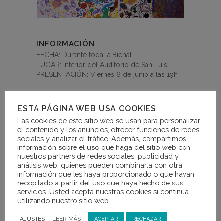
INFORMACIÓN
FECHA: Durante toda la Bienal
LUGAR: Interior del Auditorio de San Luis
PRESENTACIÓN: Viernes 8 de junio a las 19h
ABOUT THIS PROJECT
ESTA PÁGINA WEB USA COOKIES
Las cookies de este sitio web se usan para personalizar
el contenido y los anuncios, ofrecer funciones de redes
sociales y analizar el tráfico. Además, compartimos
información sobre el uso que haga del sitio web con
nuestros partners de redes sociales, publicidad y
Exposición a cargo de los colegios de Buñol
análisis web, quienes pueden combinarla con otra
elaborada por l@s alumn@s de: CEIP
información que les haya proporcionado o que hayan
CERVANTES, CEIP SAN LUIS y COLEGIO
recopilado a partir del uso que haya hecho de sus
ATALAYA.
servicios. Usted acepta nuestras cookies si continúa
utilizando nuestro sitio web.
Una exposición que recoge los murales
realizados por el alumnado de los tres
AJUSTES
LEER MÁS
ACEPTAR
RECHAZAR