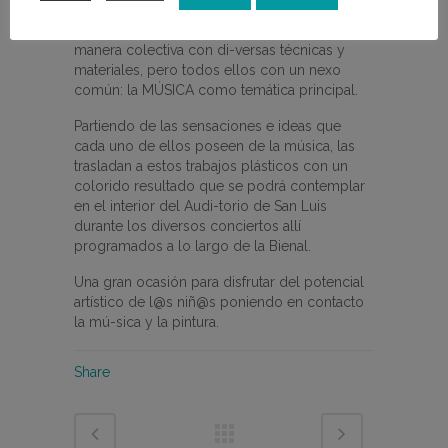
colegios de la loca-lidad. Se trata de una serie
de trabajos de gran formato elaborados de
manera colectiva con di-versas técnicas y
materiales, pero todos ellos con un nexo
común: la MÚSICA como temática principal.
Partiendo de las sensaciones e ideas que
cada uno de ellos poseen de la música, las
trasladan a estos trabajos plásticos con un
colorido resultado que se podrá contemplar
en el interior del Audi-torio de San Luis
durante los diversos conciertos allí
programados a lo largo de la Bienal.
Una gran ocasión para disfrutar del potencial
artístico de l@s niñ@s poniendo en contacto
la mú-sica y la pintura.
Share