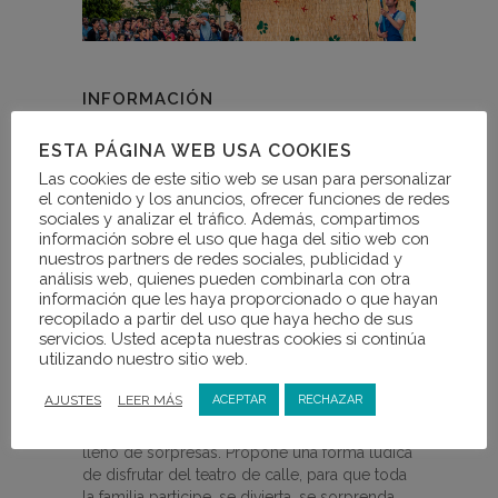
INFORMACIÓN
Domingo 1 de julio a las 20h - Paseo San Luis
Entrada gratuita
ESTA PÁGINA WEB USA COOKIES
Las cookies de este sitio web se usan para personalizar
el contenido y los anuncios, ofrecer funciones de redes
sociales y analizar el tráfico. Además, compartimos
información sobre el uso que haga del sitio web con
nuestros partners de redes sociales, publicidad y
ABOUT THIS PROJECT
análisis web, quienes pueden combinarla con otra
información que les haya proporcionado o que hayan
recopilado a partir del uso que haya hecho de sus
servicios. Usted acepta nuestras cookies si continúa
utilizando nuestro sitio web.
AJUSTES
LEER MÁS
ACEPTAR
RECHAZAR
“ZOOZOOM” es un espectáculo familiar para
espacios abiertos, divertido, participativo y
lleno de sorpresas. Propone una forma lúdica
de disfrutar del teatro de calle, para que toda
la familia participe, se divierta, se sorprenda.