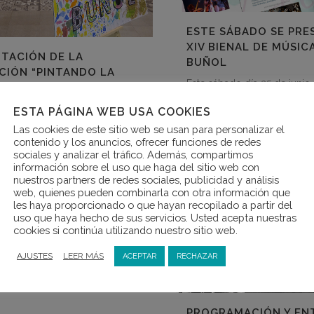
ESTE SÁBADO SE PRE
XIV BIENAL DE MÚSIC
TACIÓN DE LA
BUÑOL
CIÓN “PINTANDO LA
Este sábado día 25 de junio 
”
horas en la sala “El Oscurico
 viernes 8 de junio se presentó
tendrá lugar la presentación 
ESTA PÁGINA WEB USA COOKIES
a El Mercado la exposición
Las cookies de este sitio web se usan para personalizar el
 LA MÚSICA. Esta muestra,
24 junio, 2016
contenido y los anuncios, ofrecer funciones de redes
cluye dentro...
sociales y analizar el tráfico. Además, compartimos
información sobre el uso que haga del sitio web con
 2018
nuestros partners de redes sociales, publicidad y análisis
web, quienes pueden combinarla con otra información que
les haya proporcionado o que hayan recopilado a partir del
uso que haya hecho de sus servicios. Usted acepta nuestras
cookies si continúa utilizando nuestro sitio web.
AJUSTES
LEER MÁS
ACEPTAR
RECHAZAR
PROGRAMACIÓN Y EN